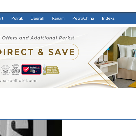
rt
Politik
Daerah
Ragam
PetroChina
Indeks