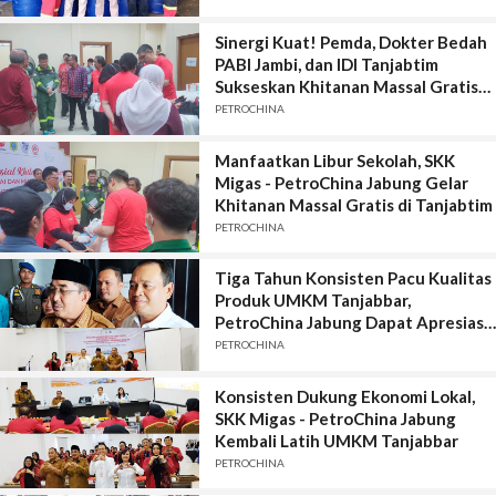
Sinergi Kuat! Pemda, Dokter Bedah
PABI Jambi, dan IDI Tanjabtim
Sukseskan Khitanan Massal Gratis
SKK Migas-PetroChina
PETROCHINA
Manfaatkan Libur Sekolah, SKK
Migas - PetroChina Jabung Gelar
Khitanan Massal Gratis di Tanjabtim
PETROCHINA
Tiga Tahun Konsisten Pacu Kualitas
Produk UMKM Tanjabbar,
PetroChina Jabung Dapat Apresiasi
Bupati
PETROCHINA
Konsisten Dukung Ekonomi Lokal,
SKK Migas - PetroChina Jabung
Kembali Latih UMKM Tanjabbar
PETROCHINA