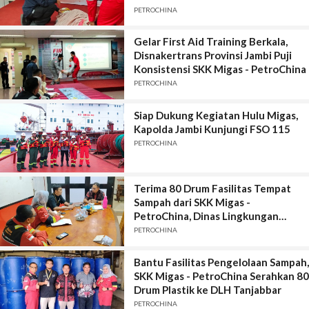
Jambi
PETROCHINA
Gelar First Aid Training Berkala,
Disnakertrans Provinsi Jambi Puji
Konsistensi SKK Migas - PetroChina
PETROCHINA
Siap Dukung Kegiatan Hulu Migas,
Kapolda Jambi Kunjungi FSO 115
PETROCHINA
Terima 80 Drum Fasilitas Tempat
Sampah dari SKK Migas -
PetroChina, Dinas Lingkungan
Hidup Tanjabbar Beri Apresiasi
PETROCHINA
Bantu Fasilitas Pengelolaan Sampah,
SKK Migas - PetroChina Serahkan 80
Drum Plastik ke DLH Tanjabbar
PETROCHINA