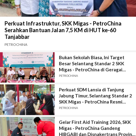
Perkuat Infrastruktur, SKK Migas - PetroChina
Serahkan Bantuan Jalan 7,5 KM di HUT ke-60
Tanjabbar
PETROCHINA
Bukan Sekolah Biasa, Ini Target
Besar Selantang Standar 2 SKK
Migas - PetroChina di Geragai
Tanjung Jabung Timur
PETROCHINA
Perkuat SDM Lansia di Tanjung
Jabung Timur, Selantang Standar 2
SKK Migas - PetroChina Resmi
Bergulir di Geragai
PETROCHINA
Gelar First Aid Training 2026, SKK
Migas - PetroChina Gandeng
HIBGABI dan Disnakertrans Provinsi