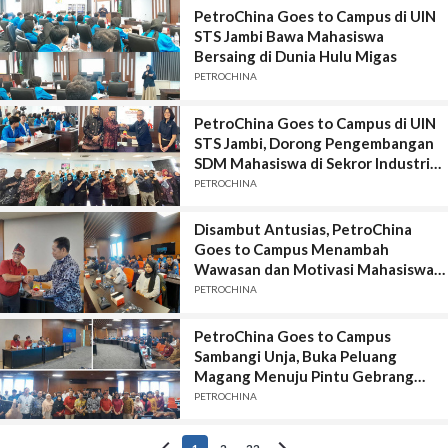
PetroChina Goes to Campus di UIN
STS Jambi Bawa Mahasiswa
Bersaing di Dunia Hulu Migas
PETROCHINA
PetroChina Goes to Campus di UIN
STS Jambi, Dorong Pengembangan
SDM Mahasiswa di Sekror Industri
Hulu Migas
PETROCHINA
Disambut Antusias, PetroChina
Goes to Campus Menambah
Wawasan dan Motivasi Mahasiswa
Unja
PETROCHINA
PetroChina Goes to Campus
Sambangi Unja, Buka Peluang
Magang Menuju Pintu Gebrang
Profesional
PETROCHINA