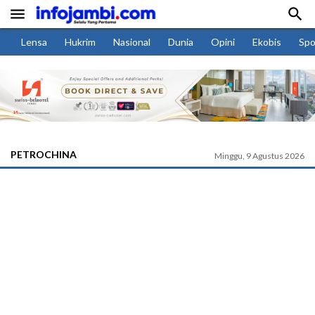


Lensa
Hukrim
Nasional
Dunia
Opini
Ekobis
Spo
PETROCHINA
Minggu, 9 Agustus 2026