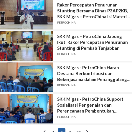
Rakor Percepatan Penurunan
Stunting Bersama Dinas P3AP2KB,
SKK Migas – PetroChina Isi Materi
Penurunan Stunting
PETROCHINA
SKK Migas – PetroChina Jabung
Ikuti Rakor Percepatan Penurunan
Stunting di Pemkab Tanjabbar
PETROCHINA
SKK Migas - PetroChina Harap
Destana Berkontribusi dan
Bekerjasama dalam Penanggulangan
Bencana di Desa Suka Maju
PETROCHINA
SKK Migas - PetroChina Support
Sosialisasi Pengenalan dan
Perencanaan Pembentukan
Destana di Desa Suka Maju
PETROCHINA