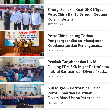
Sinergi Semakin Kuat, SKK Migas -
PetroChina Bantu Bangun Gedung
Koramil Betara
PETROCHINA
PetroChina Jabung Terima
Penghargaan Sistem Manajemen
Keselamatan dan Penanganan
HIV/AIDS
PETROCHINA
Pemkab Tanjabbar dan UNJA
Dukung PPM SKK Migas PetroChina
melalui Bantuan dan Diversifikasi
Usaha Peternakan Kambing di
PETROCHINA
Terjun Gajah
SKK Migas — PetroChina Gelar
Penyuluhan dan Pelatihan
Diversifikasi Usaha Peternakan
Kambing di Desa Terjun Gajah
PETROCHINA