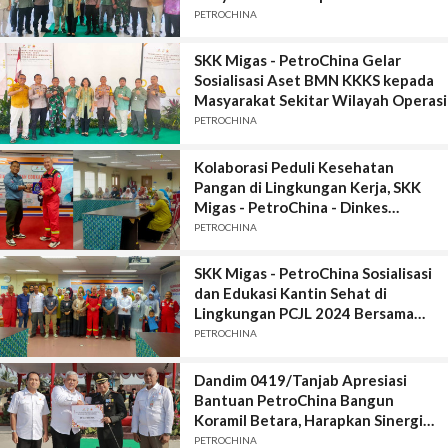
Lain
PETROCHINA
SKK Migas - PetroChina Gelar
Sosialisasi Aset BMN KKKS kepada
Masyarakat Sekitar Wilayah Operasi
PETROCHINA
Kolaborasi Peduli Kesehatan
Pangan di Lingkungan Kerja, SKK
Migas - PetroChina - Dinkes
Tanjabtim Edukasi Food Hygiene
PETROCHINA
SKK Migas - PetroChina Sosialisasi
dan Edukasi Kantin Sehat di
Lingkungan PCJL 2024 Bersama
Dinkes Tanjabtim
PETROCHINA
Dandim 0419/Tanjab Apresiasi
Bantuan PetroChina Bangun
Koramil Betara, Harapkan Sinergi
Terus Terjalin
PETROCHINA