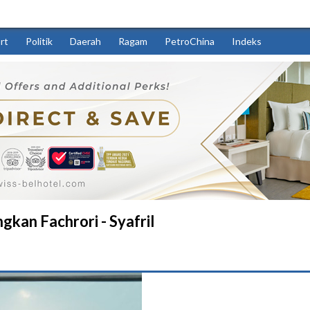
rt
Politik
Daerah
Ragam
PetroChina
Indeks
an Fachrori - Syafril