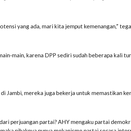
otensi yang ada, mari kita jemput kemenangan,” tega
 main-main, karena DPP sediri sudah beberapa kali tu
 di Jambi, mereka juga bekerja untuk memastikan kem
 dari perjuangan partai? AHY mengaku partai demokr
, maka pihaknya punya mekanisme partai secara intern