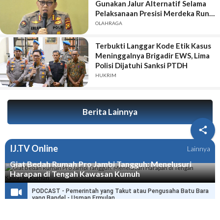
Gunakan Jalur Alternatif Selama
Pelaksanaan Presisi Merdeka Run
2026
OLAHRAGA
Terbukti Langgar Kode Etik Kasus
Meninggalnya Brigadir EWS, Lima
Polisi Dijatuhi Sanksi PTDH
HUKRIM
Berita Lainnya

IJ.TV Online
Lainnya
Giat Bedah Rumah Pro Jambi Tangguh: Menelusuri
Harapan di Tengah Kawasan Kumuh
PODCAST - Pemerintah yang Takut atau Pengusaha Batu Bara
yang Bandel - Usman Ermulan
PODCAST - HPN di Jambi Selamatkan Ribuan Wartawan dari
Delik Pers