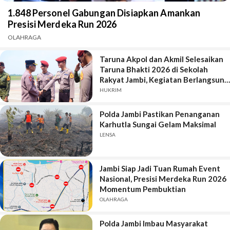
1.848 Personel Gabungan Disiapkan Amankan
Presisi Merdeka Run 2026
OLAHRAGA
Taruna Akpol dan Akmil Selesaikan
Taruna Bhakti 2026 di Sekolah
Rakyat Jambi, Kegiatan Berlangsung
Aman dan Lancar
HUKRIM
Polda Jambi Pastikan Penanganan
Karhutla Sungai Gelam Maksimal
LENSA
Jambi Siap Jadi Tuan Rumah Event
Nasional, Presisi Merdeka Run 2026
Momentum Pembuktian
OLAHRAGA
Polda Jambi Imbau Masyarakat