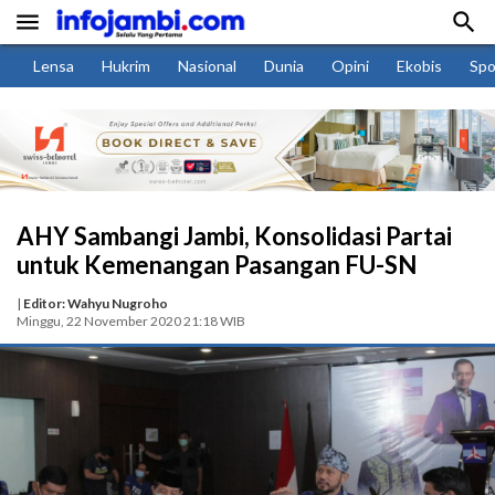


Lensa
Hukrim
Nasional
Dunia
Opini
Ekobis
Spo
AHY Sambangi Jambi, Konsolidasi Partai
untuk Kemenangan Pasangan FU-SN
|
Editor: Wahyu Nugroho
Minggu, 22 November 2020 21:18 WIB