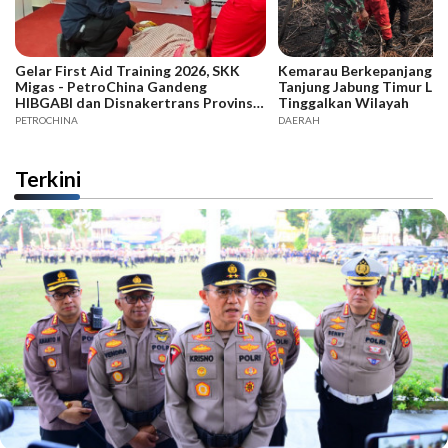
Gelar First Aid Training 2026, SKK
Kemarau Berkepanjangan,
Migas - PetroChina Gandeng
Tanjung Jabung Timur La
HIBGABI dan Disnakertrans Provinsi
Tinggalkan Wilayah
Jambi
PETROCHINA
DAERAH
Terkini