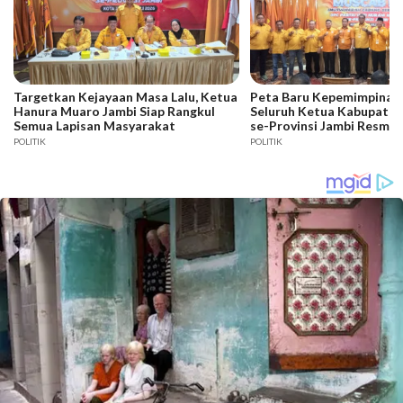
Targetkan Kejayaan Masa Lalu, Ketua
Peta Baru Kepemimpinan 
Hanura Muaro Jambi Siap Rangkul
Seluruh Ketua Kabupaten
Semua Lapisan Masyarakat
se-Provinsi Jambi Resmi D
POLITIK
POLITIK