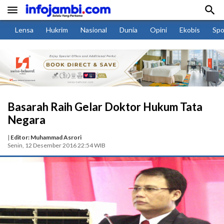


Lensa
Hukrim
Nasional
Dunia
Opini
Ekobis
Spo
Basarah Raih Gelar Doktor Hukum Tata
Negara
|
Editor: Muhammad Asrori
Senin, 12 Desember 2016 22:54 WIB