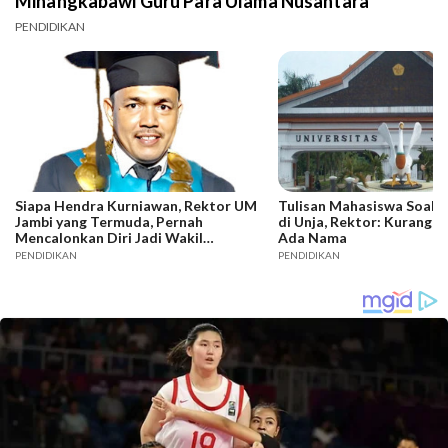
Minangkabawi Guru Para Ulama Nusantara
PENDIDIKAN
Siapa Hendra Kurniawan, Rektor UM
Tulisan Mahasiswa Soal 
Jambi yang Termuda, Pernah
di Unja, Rektor: Kurang D
Mencalonkan Diri Jadi Wakil
Ada Nama
Walikota Jambi..
PENDIDIKAN
PENDIDIKAN