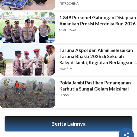
PETROCHINA
1.848 Personel Gabungan Disiapkan
Amankan Presisi Merdeka Run 2026
OLAHRAGA
Taruna Akpol dan Akmil Selesaikan
Taruna Bhakti 2026 di Sekolah
Rakyat Jambi, Kegiatan Berlangsung
Aman dan Lancar
HUKRIM
Polda Jambi Pastikan Penanganan
Karhutla Sungai Gelam Maksimal
LENSA
Berita Lainnya
