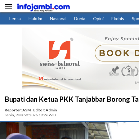

Lensa
Hukrim
Nasional
Dunia
Opini
Ekobis
Spo
Bupati dan Ketua PKK Tanjabbar Borong Takj
Reporter: ASM
|
Editor: Admin
Senin, 9 Maret 2026 19:26 WIB