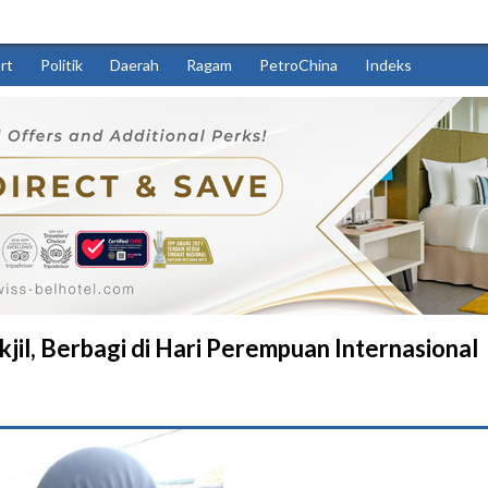
rt
Politik
Daerah
Ragam
PetroChina
Indeks
il, Berbagi di Hari Perempuan Internasional