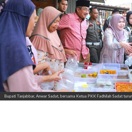
Bupati Tanjabbar, Anwar Sadat, bersama Ketua PKK Fadhilah Sadat turun k