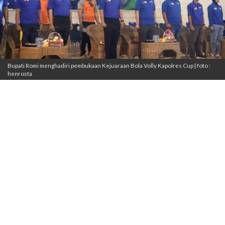
Bupati Romi menghadiri pembukaan Kejuaraan Bola Volly Kapolres Cup | foto :
henrosta