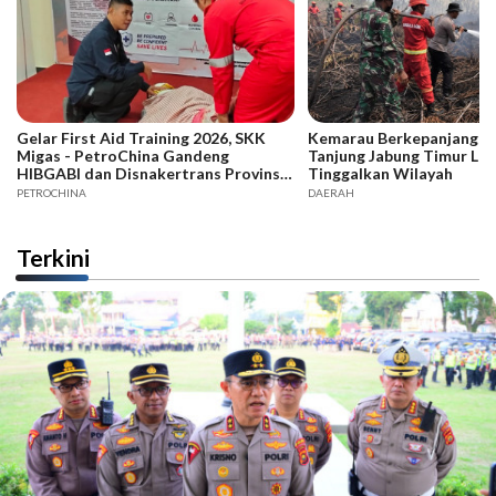
Gelar First Aid Training 2026, SKK
Kemarau Berkepanjangan,
Migas - PetroChina Gandeng
Tanjung Jabung Timur La
HIBGABI dan Disnakertrans Provinsi
Tinggalkan Wilayah
Jambi
PETROCHINA
DAERAH
Terkini