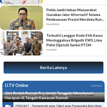
Polda Jambi Imbau Masyarakat
Gunakan Jalur Alternatif Selama
Pelaksanaan Presisi Merdeka Run
2026
OLAHRAGA
Terbukti Langgar Kode Etik Kasus
Meninggalnya Brigadir EWS, Lima
Polisi Dijatuhi Sanksi PTDH
HUKRIM
Berita Lainnya
IJ.TV Online
Lainnya
Giat Bedah Rumah Pro Jambi Tangguh: Menelusuri
Harapan di Tengah Kawasan Kumuh
PODCAST - Pemerintah yang Takut atau Pengusaha Batu Bara