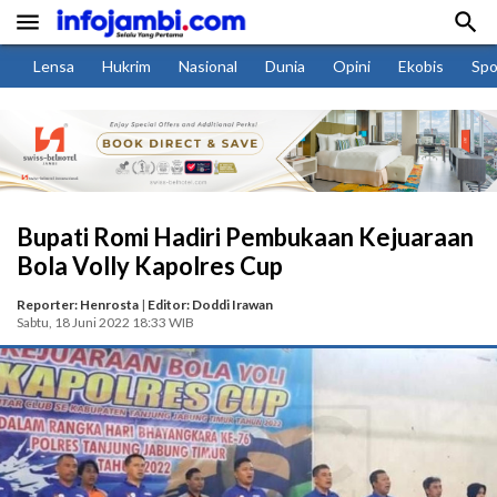


Lensa
Hukrim
Nasional
Dunia
Opini
Ekobis
Spo
Bupati Romi Hadiri Pembukaan Kejuaraan
Bola Volly Kapolres Cup
Reporter: Henrosta
|
Editor: Doddi Irawan
Sabtu, 18 Juni 2022 18:33 WIB