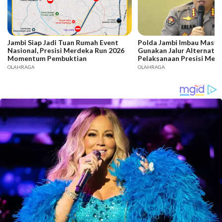
Jambi Siap Jadi Tuan Rumah Event
Polda Jambi Imbau Masya
Nasional, Presisi Merdeka Run 2026
Gunakan Jalur Alternatif
Momentum Pembuktian
Pelaksanaan Presisi Mer
2026
OLAHRAGA
OLAHRAGA