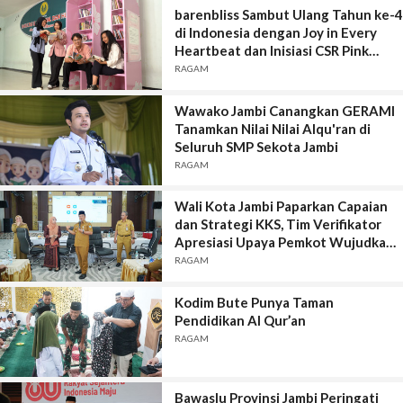
barenbliss Sambut Ulang Tahun ke-4
di Indonesia dengan Joy in Every
Heartbeat dan Inisiasi CSR Pink
Library
RAGAM
Wawako Jambi Canangkan GERAMI
Tanamkan Nilai Nilai Alqu'ran di
Seluruh SMP Sekota Jambi
RAGAM
Wali Kota Jambi Paparkan Capaian
dan Strategi KKS, Tim Verifikator
Apresiasi Upaya Pemkot Wujudkan
Kota Sehat
RAGAM
Kodim Bute Punya Taman
Pendidikan Al Qur’an
RAGAM
Bawaslu Provinsi Jambi Peringati