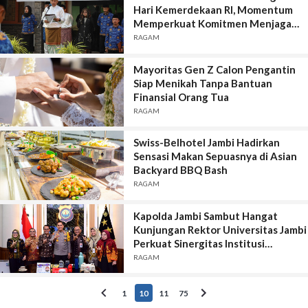
Hari Kemerdekaan RI, Momentum
Memperkuat Komitmen Menjaga
Kedaulatan Rakyat
RAGAM
Mayoritas Gen Z Calon Pengantin
Siap Menikah Tanpa Bantuan
Finansial Orang Tua
RAGAM
Swiss-Belhotel Jambi Hadirkan
Sensasi Makan Sepuasnya di Asian
Backyard BBQ Bash
RAGAM
Kapolda Jambi Sambut Hangat
Kunjungan Rektor Universitas Jambi
Perkuat Sinergitas Institusi
Kepolisian dan Dunia Pendidikan
RAGAM
1
10
11
75