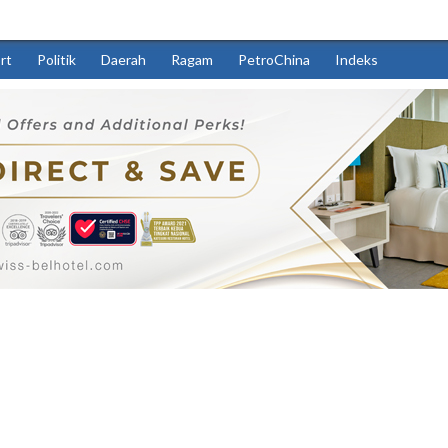
rt
Politik
Daerah
Ragam
PetroChina
Indeks