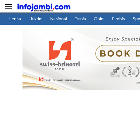

Lensa
Hukrim
Nasional
Dunia
Opini
Ekobis
Spo