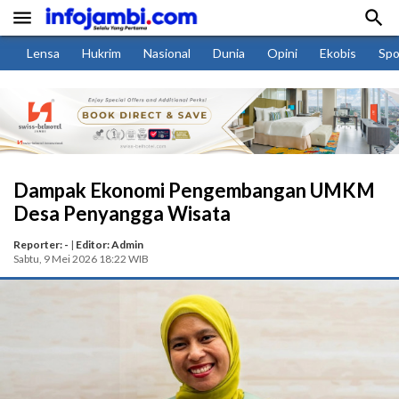


Lensa
Hukrim
Nasional
Dunia
Opini
Ekobis
Spo
Dampak Ekonomi Pengembangan UMKM
Desa Penyangga Wisata
Reporter: -
|
Editor: Admin
Sabtu, 9 Mei 2026 18:22 WIB