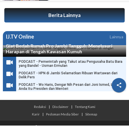
Berita Lainnya
IJ.TV Online
Lainnya
Giat Bedah Rumah Pro Jambi Tangguh: Menelusuri
Harapan di Tengah Kawasan Kumuh
PODCAST - Pemerintah yang Takut atau Pengusaha Batu Bara
yang Bandel - Usman Ermulan
PODCAST - HPN di Jambi Selamatkan Ribuan Wartawan dari
Delik Pers

PODCAST - Wo Haris, Dengar Nih Pesan dari Joni Ismed, Link
Anda Itu Presiden dan Menteri
Redaksi
|
Disclaimer
|
Tentang Kami
Karir
|
Pedoman Media Siber
|
Sitemap
© 2026 Infojambi.com - All Rights Reserved.