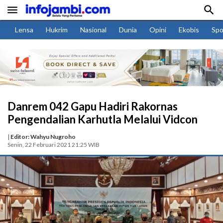


Lensa
Hukrim
Nasional
Dunia
Opini
Ekobis
Spo
Danrem 042 Gapu Hadiri Rakornas
Pengendalian Karhutla Melalui Vidcon
|
Editor: Wahyu Nugroho
Senin, 22 Februari 2021 21:25 WIB