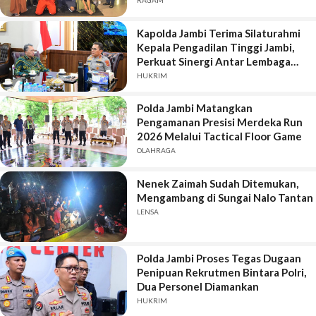
RAGAM
Kapolda Jambi Terima Silaturahmi
Kepala Pengadilan Tinggi Jambi,
Perkuat Sinergi Antar Lembaga
Penegak Hukum
HUKRIM
Polda Jambi Matangkan
Pengamanan Presisi Merdeka Run
2026 Melalui Tactical Floor Game
OLAHRAGA
Nenek Zaimah Sudah Ditemukan,
Mengambang di Sungai Nalo Tantan
LENSA
Polda Jambi Proses Tegas Dugaan
Penipuan Rekrutmen Bintara Polri,
Dua Personel Diamankan
HUKRIM