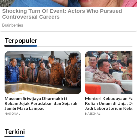
Terpopuler
Museum Sriwijaya Dharmakirti
Menteri Kebudayaan Fadli
Rekam Jejak Peradaban dan Sejarah
Kuliah Umum di Unja, Dor
Jambi Masa Lampau
Jadi Laboratorium Kebud
NASIONAL
NASIONAL
Terkini