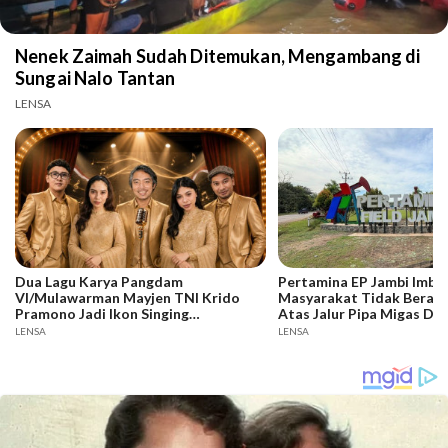
Nenek Zaimah Sudah Ditemukan, Mengambang di
Sungai Nalo Tantan
LENSA
Dua Lagu Karya Pangdam
Pertamina EP Jambi Imba
VI/Mulawarman Mayjen TNI Krido
Masyarakat Tidak Berakti
Pramono Jadi Ikon Singing
Atas Jalur Pipa Migas De
Competition HUT Ke-81 RI
Keselamatan Bersama
LENSA
LENSA