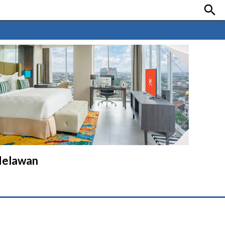

 Melawan