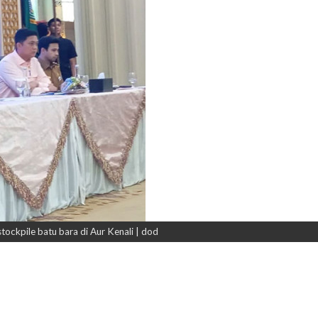
ockpile batu bara di Aur Kenali | dod