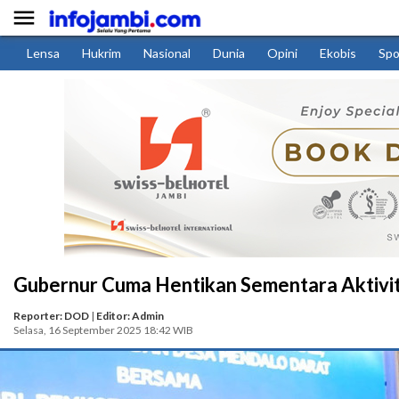

Lensa
Hukrim
Nasional
Dunia
Opini
Ekobis
Spo
Gubernur Cuma Hentikan Sementara Aktivit
Reporter: DOD
|
Editor: Admin
Selasa, 16 September 2025 18:42 WIB