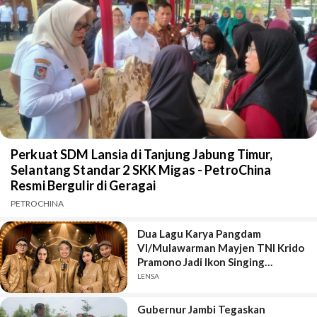
Perkuat SDM Lansia di Tanjung Jabung Timur,
Selantang Standar 2 SKK Migas - PetroChina
Resmi Bergulir di Geragai
PETROCHINA
Dua Lagu Karya Pangdam
VI/Mulawarman Mayjen TNI Krido
Pramono Jadi Ikon Singing
Competition HUT Ke-81 RI
LENSA
Gubernur Jambi Tegaskan