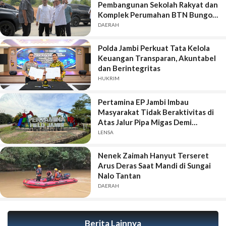
Pembangunan Sekolah Rakyat dan
Komplek Perumahan BTN Bungo
Green City Harus Sejalan
DAERAH
Polda Jambi Perkuat Tata Kelola
Keuangan Transparan, Akuntabel
dan Berintegritas
HUKRIM
Pertamina EP Jambi Imbau
Masyarakat Tidak Beraktivitas di
Atas Jalur Pipa Migas Demi
Keselamatan Bersama
LENSA
Nenek Zaimah Hanyut Terseret
Arus Deras Saat Mandi di Sungai
Nalo Tantan
DAERAH
Berita Lainnya