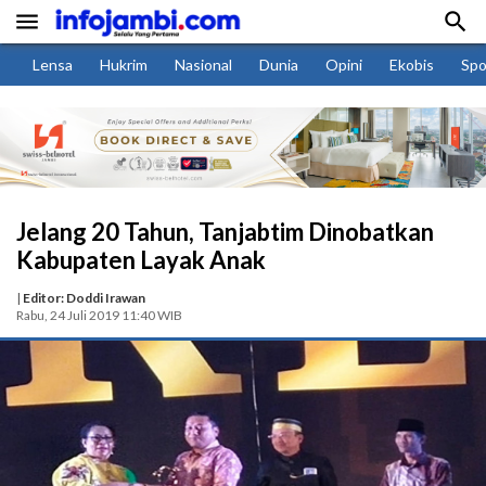


Lensa
Hukrim
Nasional
Dunia
Opini
Ekobis
Spo
Jelang 20 Tahun, Tanjabtim Dinobatkan
Kabupaten Layak Anak
|
Editor: Doddi Irawan
Rabu, 24 Juli 2019 11:40 WIB