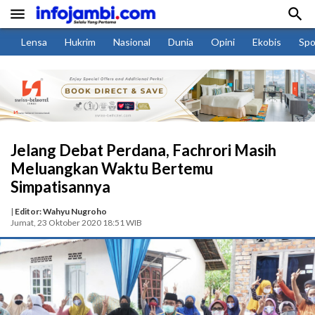


Lensa
Hukrim
Nasional
Dunia
Opini
Ekobis
Spo
Jelang Debat Perdana, Fachrori Masih
Meluangkan Waktu Bertemu
Simpatisannya
|
Editor: Wahyu Nugroho
Jumat, 23 Oktober 2020 18:51 WIB