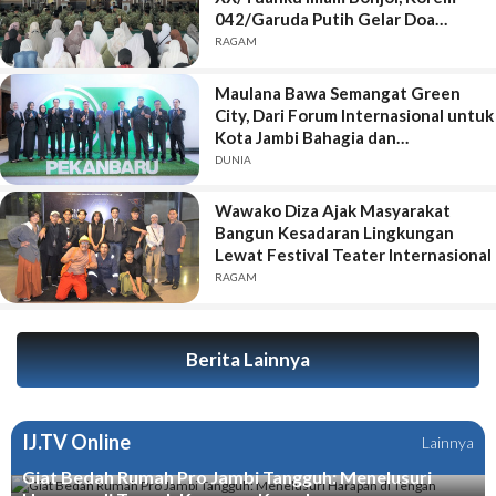
042/Garuda Putih Gelar Doa
Bersama
RAGAM
Maulana Bawa Semangat Green
City, Dari Forum Internasional untuk
Kota Jambi Bahagia dan
Berkelanjutan
DUNIA
Wawako Diza Ajak Masyarakat
Bangun Kesadaran Lingkungan
Lewat Festival Teater Internasional
RAGAM
Berita Lainnya
IJ.TV Online
Lainnya
Giat Bedah Rumah Pro Jambi Tangguh: Menelusuri