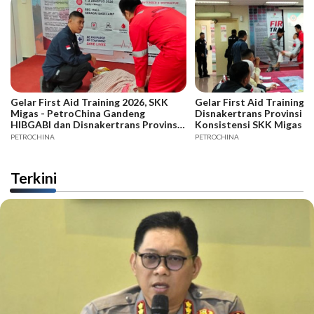
Gelar First Aid Training 2026, SKK
Gelar First Aid Training B
Migas - PetroChina Gandeng
Disnakertrans Provinsi Ja
HIBGABI dan Disnakertrans Provinsi
Konsistensi SKK Migas -
Jambi
PETROCHINA
PETROCHINA
Terkini