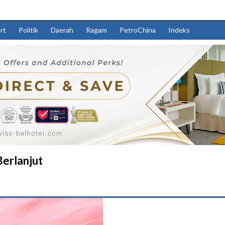
rt
Politik
Daerah
Ragam
PetroChina
Indeks
Berlanjut