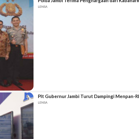
Polda Jambi Terima Penghargaan dari Kabahar
LENSA
Plt Gubernur Jambi Turut Dampingi Menpan-RB
LENSA