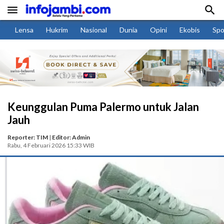


Lensa
Hukrim
Nasional
Dunia
Opini
Ekobis
Spo
Keunggulan Puma Palermo untuk Jalan
Jauh
Reporter: TIM
|
Editor: Admin
Rabu, 4 Februari 2026 15:33 WIB