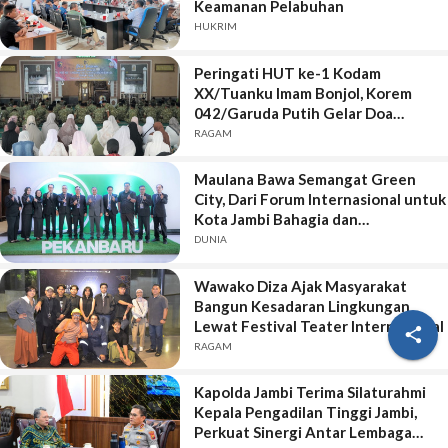
Keamanan Pelabuhan
HUKRIM
Peringati HUT ke-1 Kodam
XX/Tuanku Imam Bonjol, Korem
042/Garuda Putih Gelar Doa
Bersama
RAGAM
Maulana Bawa Semangat Green
City, Dari Forum Internasional untuk
Kota Jambi Bahagia dan
Berkelanjutan
DUNIA
Wawako Diza Ajak Masyarakat
Bangun Kesadaran Lingkungan
Lewat Festival Teater Internasional

RAGAM
Kapolda Jambi Terima Silaturahmi
Kepala Pengadilan Tinggi Jambi,
Perkuat Sinergi Antar Lembaga