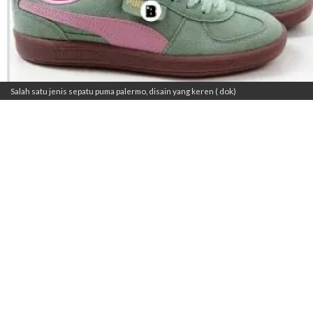
Salah satu jenis sepatu puma palermo, disain yang keren ( dok)