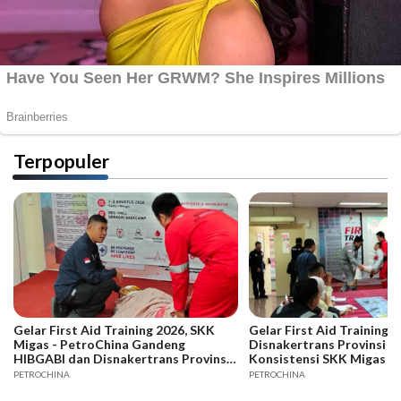
Terpopuler
Gelar First Aid Training 2026, SKK
Gelar First Aid Training B
Migas - PetroChina Gandeng
Disnakertrans Provinsi Ja
HIBGABI dan Disnakertrans Provinsi
Konsistensi SKK Migas -
Jambi
PETROCHINA
PETROCHINA