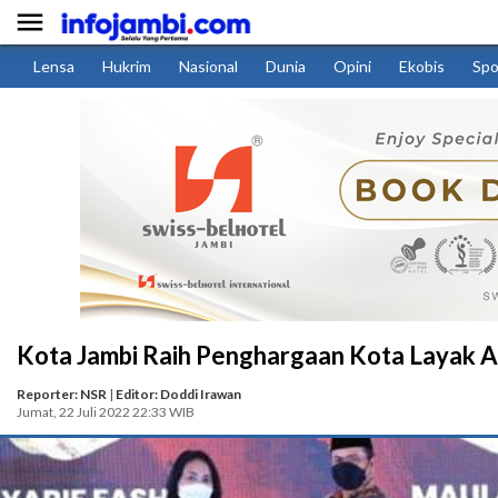

Lensa
Hukrim
Nasional
Dunia
Opini
Ekobis
Spo
Kota Jambi Raih Penghargaan Kota Layak A
Reporter: NSR
|
Editor: Doddi Irawan
Jumat, 22 Juli 2022 22:33 WIB