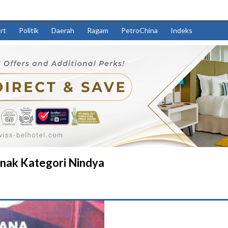
rt
Politik
Daerah
Ragam
PetroChina
Indeks
nak Kategori Nindya