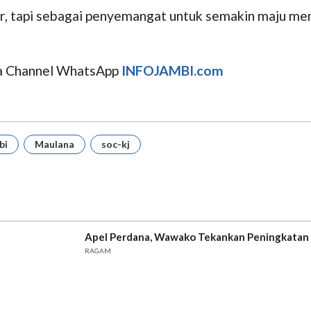
khir, tapi sebagai penyemangat untuk semakin maju m
uga Channel WhatsApp
INFOJAMBI.com
bi
Maulana
soc-kj
Apel Perdana, Wawako Tekankan Peningkatan 
RAGAM