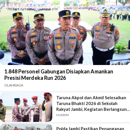
1.848 Personel Gabungan Disiapkan Amankan
Presisi Merdeka Run 2026
OLAHRAGA
Taruna Akpol dan Akmil Selesaikan
Taruna Bhakti 2026 di Sekolah
Rakyat Jambi, Kegiatan Berlangsung
Aman dan Lancar
HUKRIM
Polda Jambi Pastikan Penanganan