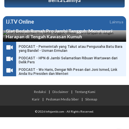
Berita Lainnya
IJ.TV Online
Lainnya
Giat Bedah Rumah Pro Jambi Tangguh: Menelusuri
Harapan di Tengah Kawasan Kumuh
PODCAST - Pemerintah yang Takut atau Pengusaha Batu Bara
yang Bandel - Usman Ermulan
PODCAST - HPN di Jambi Selamatkan Ribuan Wartawan dari
Delik Pers
PODCAST - Wo Haris, Dengar Nih Pesan dari Joni Ismed, Link
Anda Itu Presiden dan Menteri
Redaksi
|
Disclaimer
|
Tentang Kami
Karir
|
Pedoman Media Siber
|
Sitemap
© 2026 Infojambi.com - All Rights Reserved.