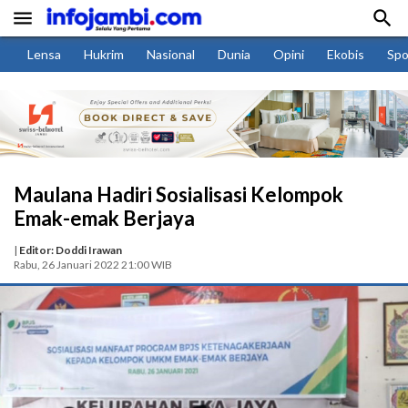


Lensa
Hukrim
Nasional
Dunia
Opini
Ekobis
Spo
Maulana Hadiri Sosialisasi Kelompok
Emak-emak Berjaya
|
Editor: Doddi Irawan
Rabu, 26 Januari 2022 21:00 WIB