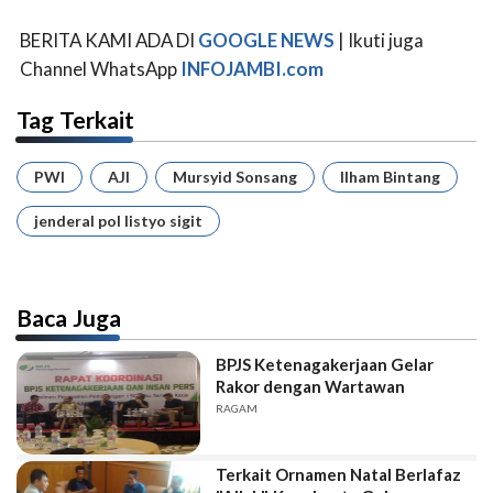
BERITA KAMI ADA DI
GOOGLE NEWS
| Ikuti juga
Channel WhatsApp
INFOJAMBI.com
Tag Terkait
PWI
AJI
Mursyid Sonsang
Ilham Bintang
jenderal pol listyo sigit
Baca Juga
BPJS Ketenagakerjaan Gelar
Rakor dengan Wartawan
RAGAM
Terkait Ornamen Natal Berlafaz