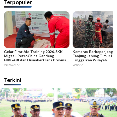
Terpopuler
Gelar First Aid Training 2026, SKK
Kemarau Berkepanjangan,
Migas - PetroChina Gandeng
Tanjung Jabung Timur La
HIBGABI dan Disnakertrans Provinsi
Tinggalkan Wilayah
Jambi
PETROCHINA
DAERAH
Terkini