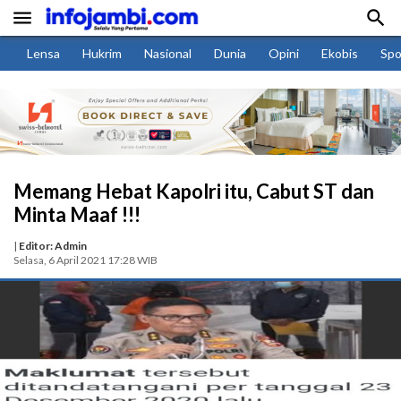


Lensa
Hukrim
Nasional
Dunia
Opini
Ekobis
Spo
Memang Hebat Kapolri itu, Cabut ST dan
Minta Maaf !!!
|
Editor: Admin
Selasa, 6 April 2021 17:28 WIB