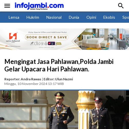


Lensa
Hukrim
Nasional
Dunia
Opini
Ekobis
Spo
Mengingat Jasa Pahlawan,Polda Jambi
Gelar Upacara Hari Pahlawan.
Reporter: Andra Rawas
|
Editor: Ulun Nazmi
Minggu, 10 November 2024 13:17 WIB