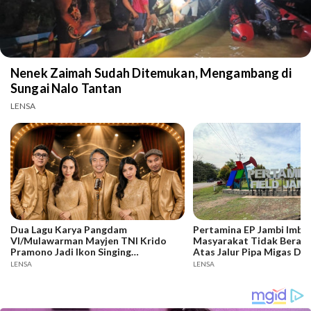
Nenek Zaimah Sudah Ditemukan, Mengambang di
Sungai Nalo Tantan
LENSA
Dua Lagu Karya Pangdam
Pertamina EP Jambi Imba
VI/Mulawarman Mayjen TNI Krido
Masyarakat Tidak Berakti
Pramono Jadi Ikon Singing
Atas Jalur Pipa Migas De
Competition HUT Ke-81 RI
Keselamatan Bersama
LENSA
LENSA