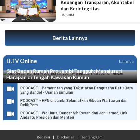
Keuangan Transparan, Akuntabel
dan Berintegritas
HUKRIM
Berita Lainnya
IJ.TV Online
Lainnya
Giat Bedah Rumah Pro Jambi Tangguh: Menelusuri
Harapan di Tengah Kawasan Kumuh
PODCAST - Pemerintah yang Takut atau Pengusaha Batu Bara
yang Bandel - Usman Ermulan
PODCAST - HPN di Jambi Selamatkan Ribuan Wartawan dari
Delik Pers
PODCAST - Wo Haris, Dengar Nih Pesan dari Joni Ismed, Link
Anda Itu Presiden dan Menteri
Redaksi
|
Disclaimer
|
Tentang Kami