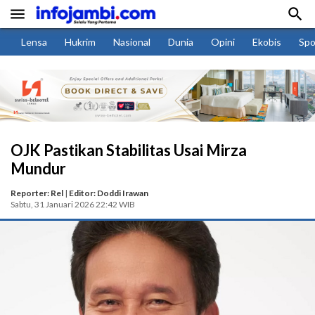


Lensa
Hukrim
Nasional
Dunia
Opini
Ekobis
Spo
OJK Pastikan Stabilitas Usai Mirza
Mundur
Reporter: Rel
|
Editor: Doddi Irawan
Sabtu, 31 Januari 2026 22:42 WIB