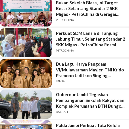
Bukan Sekolah Biasa, Ini Target
Besar Selantang Standar 2 SKK
Migas - PetroChina di Geragai
Tanjung Jabung Timur
PETROCHINA
Perkuat SDM Lansia di Tanjung
Jabung Timur, Selantang Standar 2
SKK Migas - PetroChina Resmi
Bergulir di Geragai
PETROCHINA
Dua Lagu Karya Pangdam
VI/Mulawarman Mayjen TNI Krido
Pramono Jadi Ikon Singing
Competition HUT Ke-81 RI
LENSA
Gubernur Jambi Tegaskan
Pembangunan Sekolah Rakyat dan
Komplek Perumahan BTN Bungo
Green City Harus Sejalan
DAERAH
Polda Jambi Perkuat Tata Kelola