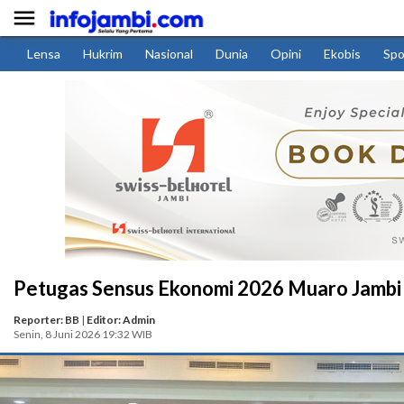

Lensa
Hukrim
Nasional
Dunia
Opini
Ekobis
Spo
Petugas Sensus Ekonomi 2026 Muaro Jambi D
Reporter: BB
|
Editor: Admin
Senin, 8 Juni 2026 19:32 WIB