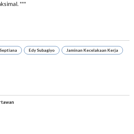
simal. ***
 Septiana
Edy Subagiyo
Jaminan Kecelakaan Kerja
rtawan