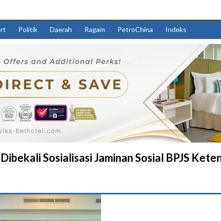
rt
Politik
Daerah
Ragam
PetroChina
Indeks
ibekali Sosialisasi Jaminan Sosial BPJS Ket