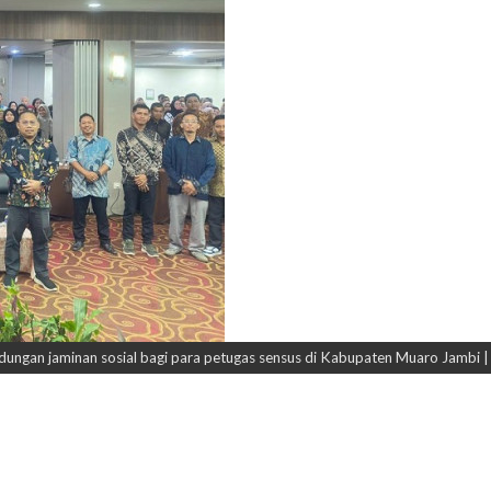
ngan jaminan sosial bagi para petugas sensus di Kabupaten Muaro Jambi | f