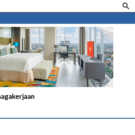

enagakerjaan