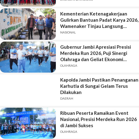
Kementerian Ketenagakerjaan
Gulirkan Bantuan Padat Karya 2026,
Wamenaker Tinjau Langsung
Pekerjaan di Kota Jambi
NASIONAL
Gubernur Jambi Apresiasi Presisi
Merdeka Run 2026, Puji Sinergi
Olahraga dan Geliat Ekonomi
Daerah
OLAHRAGA
Kapolda Jambi Pastikan Penanganan
Karhutla di Sungai Gelam Terus
Dilakukan
DAERAH
Ribuan Peserta Ramaikan Event
Nasional, Presisi Merdeka Run 2026
di Jambi Sukses
OLAHRAGA