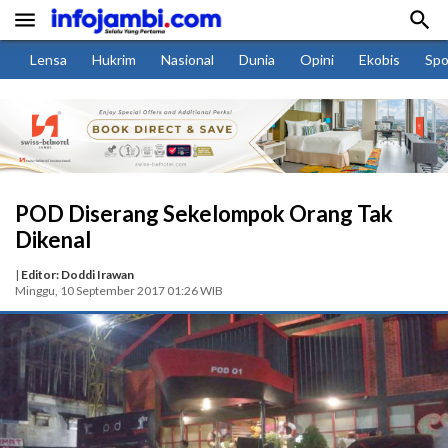


Lensa
Hukrim
Nasional
Dunia
Opini
Ekobis
Spo
POD Diserang Sekelompok Orang Tak
Dikenal
|
Editor: Doddi Irawan
Minggu, 10 September 2017 01:26 WIB