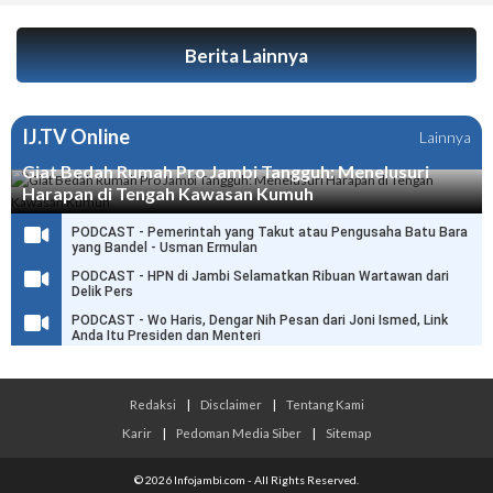
Berita Lainnya
IJ.TV Online
Lainnya
Giat Bedah Rumah Pro Jambi Tangguh: Menelusuri
Harapan di Tengah Kawasan Kumuh
PODCAST - Pemerintah yang Takut atau Pengusaha Batu Bara
yang Bandel - Usman Ermulan
PODCAST - HPN di Jambi Selamatkan Ribuan Wartawan dari
Delik Pers
PODCAST - Wo Haris, Dengar Nih Pesan dari Joni Ismed, Link
Anda Itu Presiden dan Menteri
Redaksi
|
Disclaimer
|
Tentang Kami
Karir
|
Pedoman Media Siber
|
Sitemap
© 2026 Infojambi.com - All Rights Reserved.