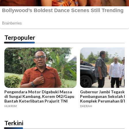
Terpopuler
Pengendara Motor Digebuki Massa
Gubernur Jambi Tegaska
di Sungai Kambang, Korem 042/Gapu
Pembangunan Sekolah Ra
Bantah Keterlibatan Prajurit TNI
Komplek Perumahan BTN
Green City Harus Sejalan
HUKRIM
DAERAH
Terkini