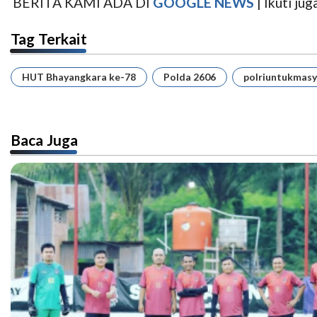
BERITA KAMI ADA DI
GOOGLE NEWS
| Ikuti j
Tag Terkait
HUT Bhayangkara ke-78
Polda 2606
polriuntukmas
Baca Juga