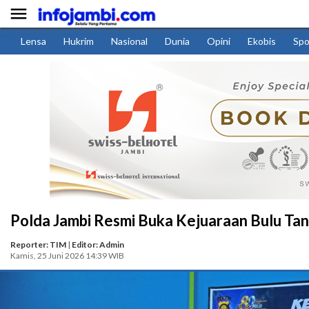

Lensa
Hukrim
Nasional
Dunia
Opini
Ekobis
Spo
Polda Jambi Resmi Buka Kejuaraan Bulu Ta
Reporter: TIM
|
Editor: Admin
Kamis, 25 Juni 2026 14:39 WIB