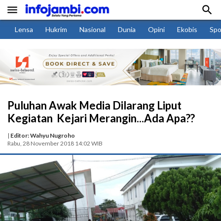


Lensa
Hukrim
Nasional
Dunia
Opini
Ekobis
Spo
Puluhan Awak Media Dilarang Liput
Kegiatan Kejari Merangin...Ada Apa??
|
Editor: Wahyu Nugroho
Rabu, 28 November 2018 14:02 WIB