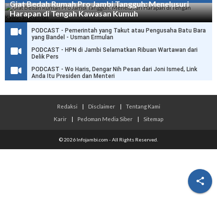
Giat Bedah Rumah Pro Jambi Tangguh: Menelusuri
Harapan di Tengah Kawasan Kumuh
PODCAST - Pemerintah yang Takut atau Pengusaha Batu Bara
yang Bandel - Usman Ermulan
PODCAST - HPN di Jambi Selamatkan Ribuan Wartawan dari
Delik Pers
PODCAST - Wo Haris, Dengar Nih Pesan dari Joni Ismed, Link
Anda Itu Presiden dan Menteri
Redaksi
|
Disclaimer
|
Tentang Kami
Karir
|
Pedoman Media Siber
|
Sitemap
© 2026 Infojambi.com - All Rights Reserved.
