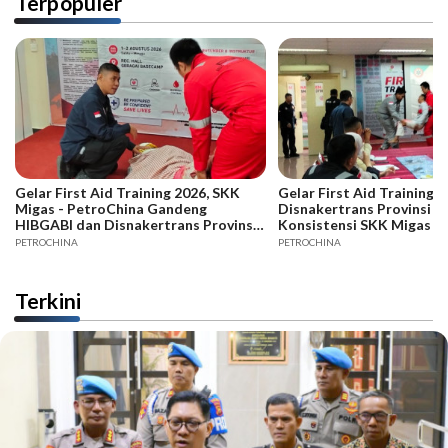
Terpopuler
Gelar First Aid Training 2026, SKK
Gelar First Aid Training B
Migas - PetroChina Gandeng
Disnakertrans Provinsi Ja
HIBGABI dan Disnakertrans Provinsi
Konsistensi SKK Migas -
Jambi
PETROCHINA
PETROCHINA
Terkini