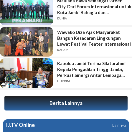
Maulana Bawa Semangat Green
City, Dari Forum Internasional untuk
Kota Jambi Bahagia dan
Berkelanjutan
DUNIA
Wawako Diza Ajak Masyarakat
Bangun Kesadaran Lingkungan
Lewat Festival Teater Internasional
RAGAM
Kapolda Jambi Terima Silaturahmi
Kepala Pengadilan Tinggi Jambi,
Perkuat Sinergi Antar Lembaga
Penegak Hukum
HUKRIM
Berita Lainnya
IJ.TV Online
Lainnya