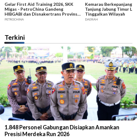
Gelar First Aid Training 2026, SKK
Kemarau Berkepanjangan,
Migas - PetroChina Gandeng
Tanjung Jabung Timur La
HIBGABI dan Disnakertrans Provinsi
Tinggalkan Wilayah
Jambi
PETROCHINA
DAERAH
Terkini
1.848 Personel Gabungan Disiapkan Amankan
Presisi Merdeka Run 2026