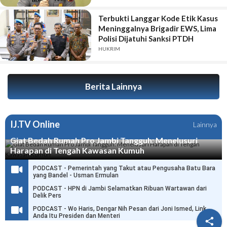
Terbukti Langgar Kode Etik Kasus
Meninggalnya Brigadir EWS, Lima
Polisi Dijatuhi Sanksi PTDH
HUKRIM
Berita Lainnya
IJ.TV Online
Lainnya
Giat Bedah Rumah Pro Jambi Tangguh: Menelusuri
Harapan di Tengah Kawasan Kumuh
PODCAST - Pemerintah yang Takut atau Pengusaha Batu Bara
yang Bandel - Usman Ermulan
PODCAST - HPN di Jambi Selamatkan Ribuan Wartawan dari
Delik Pers
PODCAST - Wo Haris, Dengar Nih Pesan dari Joni Ismed, Link
Anda Itu Presiden dan Menteri
