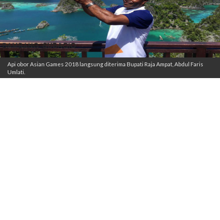
Api obor Asian Games 2018 langsung diterima Bupati Raja Ampat, Abdul Faris
Umlati.