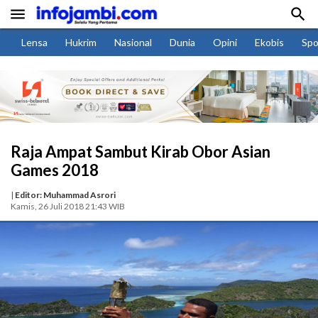


Lensa
Hukrim
Nasional
Dunia
Opini
Ekobis
Spo
Raja Ampat Sambut Kirab Obor Asian
Games 2018
|
Editor: Muhammad Asrori
Kamis, 26 Juli 2018 21:43 WIB