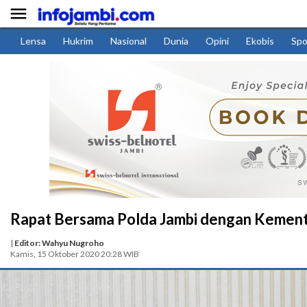

Lensa
Hukrim
Nasional
Dunia
Opini
Ekobis
Spo
Rapat Bersama Polda Jambi dengan Kemente
|
Editor: Wahyu Nugroho
Kamis, 15 Oktober 2020 20:28 WIB