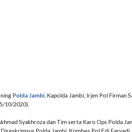
rning
Polda Jambi
, Kapolda Jambi, Irjen Pol Firma
15/10/2020).
 Akhmad Syakhroza dan Tim serta Karo Ops Polda Ja
Direskrimsus Polda Jambi, Kombes Pol Edi Faryadi