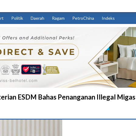
rt
Politik
Daerah
Ragam
PetroChina
Indeks
rian ESDM Bahas Penanganan Illegal Migas d