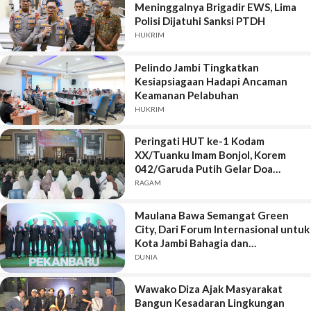
Meninggalnya Brigadir EWS, Lima
Polisi Dijatuhi Sanksi PTDH
HUKRIM
Pelindo Jambi Tingkatkan
Kesiapsiagaan Hadapi Ancaman
Keamanan Pelabuhan
HUKRIM
Peringati HUT ke-1 Kodam
XX/Tuanku Imam Bonjol, Korem
042/Garuda Putih Gelar Doa
Bersama
RAGAM
Maulana Bawa Semangat Green
City, Dari Forum Internasional untuk
Kota Jambi Bahagia dan
Berkelanjutan
DUNIA
Wawako Diza Ajak Masyarakat
Bangun Kesadaran Lingkungan