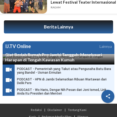
Lewat Festival Teater Internasional
RAGAM
Berita Lainnya
IJ.TV Online
Lainnya
Giat Bedah Rumah Pro Jambi Tangguh: Menelusuri
Harapan di Tengah Kawasan Kumuh
PODCAST - Pemerintah yang Takut atau Pengusaha Batu Bara
yang Bandel - Usman Ermulan
PODCAST - HPN di Jambi Selamatkan Ribuan Wartawan dari
Delik Pers
PODCAST - Wo Haris, Dengar Nih Pesan dari Joni Ismed, Link
Anda Itu Presiden dan Menteri

Redaksi
|
Disclaimer
|
Tentang Kami
Karir
|
Pedoman Media Siber
|
Sitemap