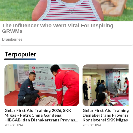
Terpopuler
Gelar First Aid Training 2026, SKK
Gelar First Aid Training B
Migas - PetroChina Gandeng
Disnakertrans Provinsi Ja
HIBGABI dan Disnakertrans Provinsi
Konsistensi SKK Migas -
Jambi
PETROCHINA
PETROCHINA