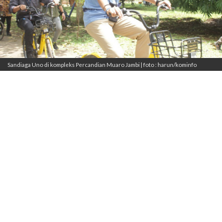
Sandiaga Uno di kompleks Percandian Muaro Jambi | foto : harun/kominfo