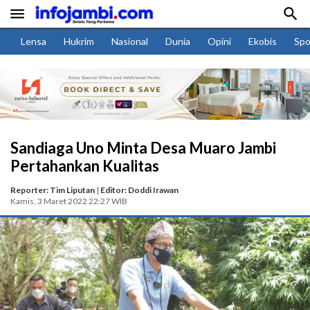


Lensa
Hukrim
Nasional
Dunia
Opini
Ekobis
Spo
Sandiaga Uno Minta Desa Muaro Jambi
Pertahankan Kualitas
Reporter: Tim Liputan
|
Editor: Doddi Irawan
Kamis, 3 Maret 2022 22:27 WIB