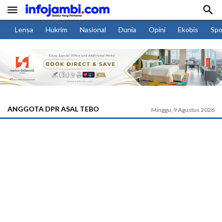


Lensa
Hukrim
Nasional
Dunia
Opini
Ekobis
Spo
ANGGOTA DPR ASAL TEBO
Minggu, 9 Agustus 2026