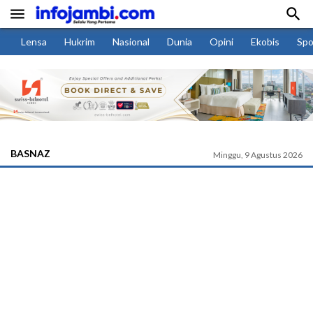


Lensa
Hukrim
Nasional
Dunia
Opini
Ekobis
Spo
BASNAZ
Minggu, 9 Agustus 2026