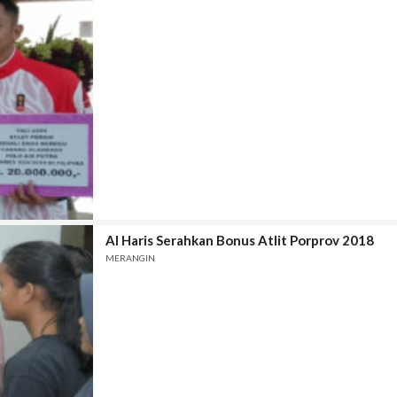
Al Haris Serahkan Bonus Atlit Porprov 2018
MERANGIN