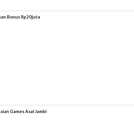
kan Bonus Rp20juta
sian Games Asal Jambi