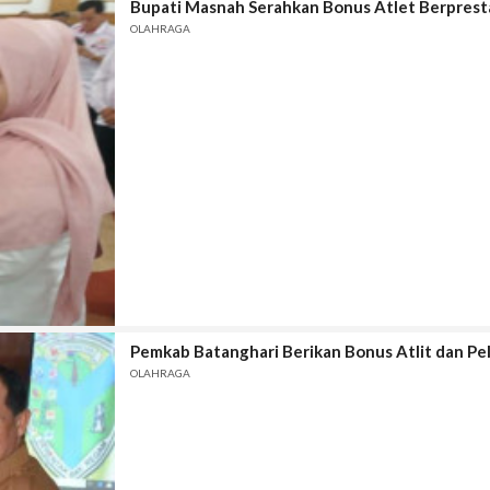
Bupati Masnah Serahkan Bonus Atlet Berprest
OLAHRAGA
Pemkab Batanghari Berikan Bonus Atlit dan Pel
OLAHRAGA