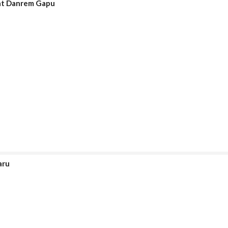
bat Danrem Gapu
aru