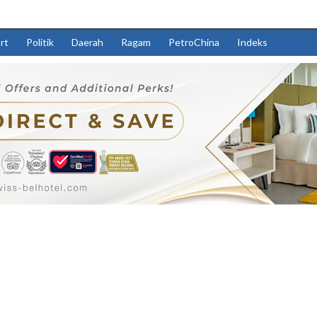
rt
Politik
Daerah
Ragam
PetroChina
Indeks