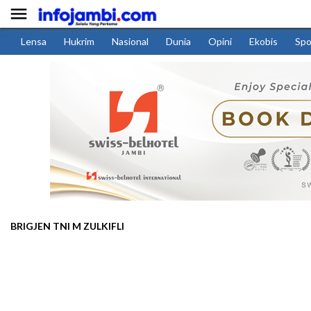

Lensa
Hukrim
Nasional
Dunia
Opini
Ekobis
Spo
BRIGJEN TNI M ZULKIFLI