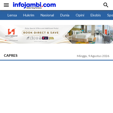


Lensa
Hukrim
Nasional
Dunia
Opini
Ekobis
Spo
CAPRES
Minggu, 9 Agustus 2026