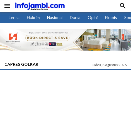


Lensa
Hukrim
Nasional
Dunia
Opini
Ekobis
Spo
CAPRES GOLKAR
Sabtu, 8 Agustus 2026