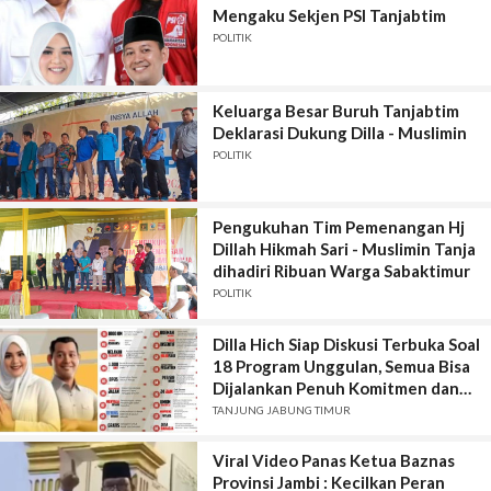
Mengaku Sekjen PSI Tanjabtim
POLITIK
Keluarga Besar Buruh Tanjabtim
Deklarasi Dukung Dilla - Muslimin
POLITIK
Pengukuhan Tim Pemenangan Hj
Dillah Hikmah Sari - Muslimin Tanja
dihadiri Ribuan Warga Sabaktimur
POLITIK
Dilla Hich Siap Diskusi Terbuka Soal
18 Program Unggulan, Semua Bisa
Dijalankan Penuh Komitmen dan
Tidak PHP
TANJUNG JABUNG TIMUR
Viral Video Panas Ketua Baznas
Provinsi Jambi : Kecilkan Peran