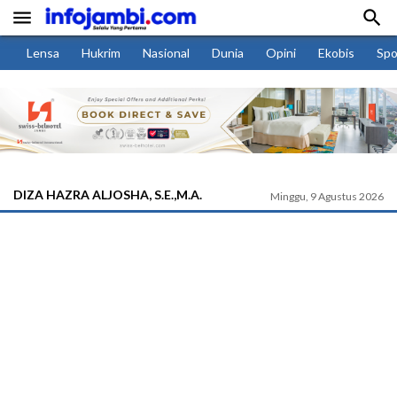


Lensa
Hukrim
Nasional
Dunia
Opini
Ekobis
Spo
DIZA HAZRA ALJOSHA, S.E.,M.A.
Minggu, 9 Agustus 2026