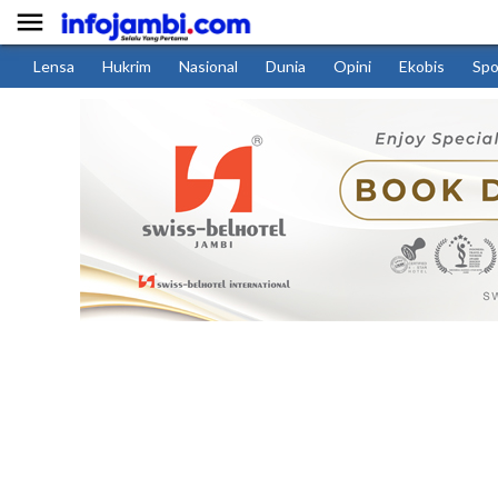

Lensa
Hukrim
Nasional
Dunia
Opini
Ekobis
Spo