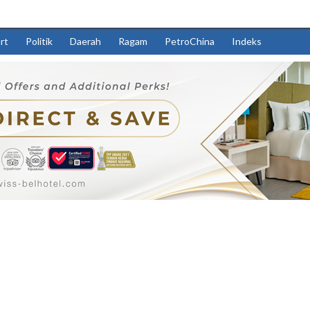
rt
Politik
Daerah
Ragam
PetroChina
Indeks