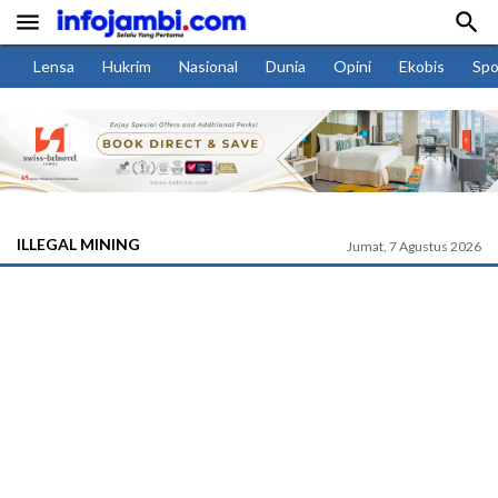


Lensa
Hukrim
Nasional
Dunia
Opini
Ekobis
Spo
ILLEGAL MINING
Jumat, 7 Agustus 2026