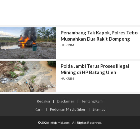
Penambang Tak Kapok, Polres Tebo
Musnahkan Dua Rakit Dompeng
HUKRIM
Polda Jambi Terus Proses Illegal
Mining di HP Batang Uleh
HUKRIM
Redaksi
|
Disclaimer
|
Tentang Kami
Karir
|
Pedoman Media Siber
|
Sitemap
© 2026 Infojambi.com - All Rights Reserved.