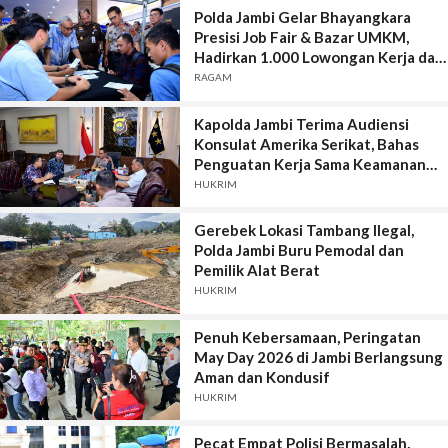
Polda Jambi Gelar Bhayangkara
Presisi Job Fair & Bazar UMKM,
Hadirkan 1.000 Lowongan Kerja dari
100 Perusahaan
RAGAM
Kapolda Jambi Terima Audiensi
Konsulat Amerika Serikat, Bahas
Penguatan Kerja Sama Keamanan
dan Pertukaran Informasi
HUKRIM
Gerebek Lokasi Tambang Ilegal,
Polda Jambi Buru Pemodal dan
Pemilik Alat Berat
HUKRIM
Penuh Kebersamaan, Peringatan
May Day 2026 di Jambi Berlangsung
Aman dan Kondusif
HUKRIM
Pecat Empat Polisi Bermasalah,