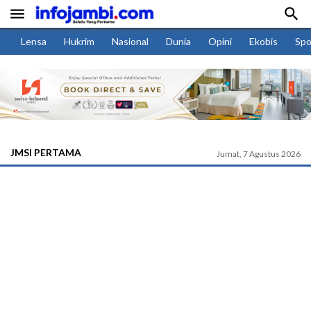


Lensa
Hukrim
Nasional
Dunia
Opini
Ekobis
Spo
JMSI PERTAMA
Jumat, 7 Agustus 2026