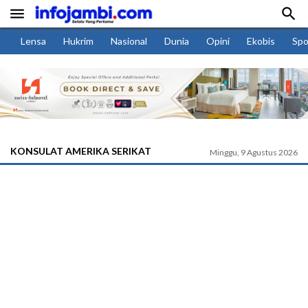


Lensa
Hukrim
Nasional
Dunia
Opini
Ekobis
Spo
KONSULAT AMERIKA SERIKAT
Minggu, 9 Agustus 2026