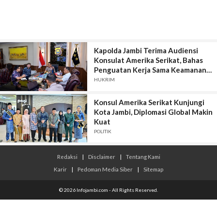
Kapolda Jambi Terima Audiensi
Konsulat Amerika Serikat, Bahas
Penguatan Kerja Sama Keamanan
dan Pertukaran Informasi
HUKRIM
Konsul Amerika Serikat Kunjungi
Kota Jambi, Diplomasi Global Makin
Kuat
POLITIK
Redaksi
|
Disclaimer
|
Tentang Kami
Karir
|
Pedoman Media Siber
|
Sitemap
© 2026 Infojambi.com - All Rights Reserved.