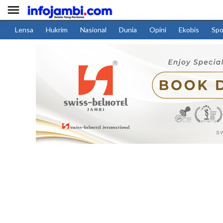

Lensa
Hukrim
Nasional
Dunia
Opini
Ekobis
Spo