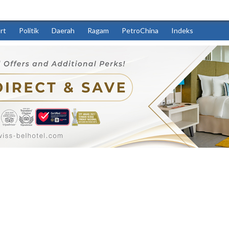
rt
Politik
Daerah
Ragam
PetroChina
Indeks