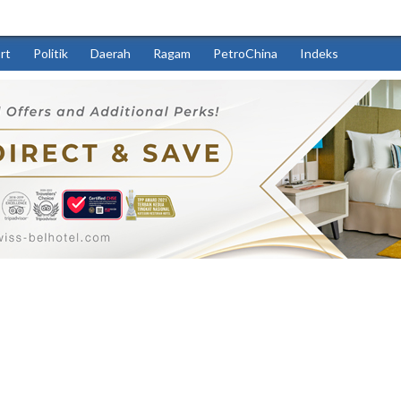
rt
Politik
Daerah
Ragam
PetroChina
Indeks