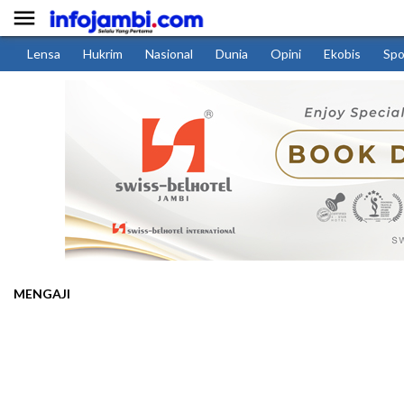

Lensa
Hukrim
Nasional
Dunia
Opini
Ekobis
Spo
MENGAJI