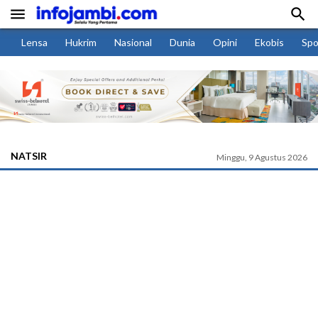


Lensa
Hukrim
Nasional
Dunia
Opini
Ekobis
Spo
NATSIR
Minggu, 9 Agustus 2026