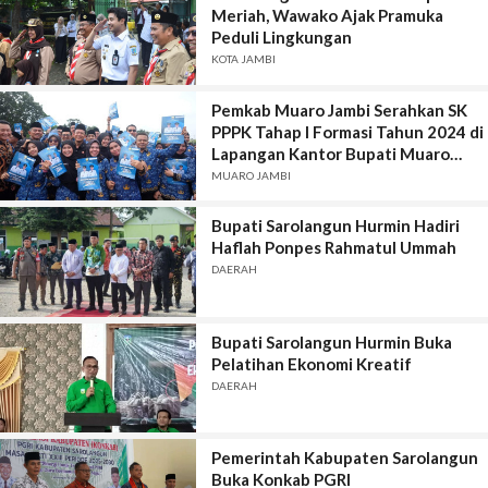
Meriah, Wawako Ajak Pramuka
Peduli Lingkungan
KOTA JAMBI
Pemkab Muaro Jambi Serahkan SK
PPPK Tahap I Formasi Tahun 2024 di
Lapangan Kantor Bupati Muaro
Jambi
MUARO JAMBI
Bupati Sarolangun Hurmin Hadiri
Haflah Ponpes Rahmatul Ummah
DAERAH
Bupati Sarolangun Hurmin Buka
Pelatihan Ekonomi Kreatif
DAERAH
Pemerintah Kabupaten Sarolangun
Buka Konkab PGRI