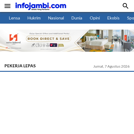


Lensa
Hukrim
Nasional
Dunia
Opini
Ekobis
Spo
PEKERJA LEPAS
Jumat, 7 Agustus 2026