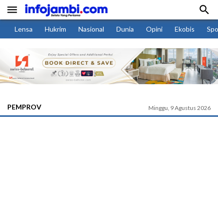


Lensa
Hukrim
Nasional
Dunia
Opini
Ekobis
Spo
PEMPROV
Minggu, 9 Agustus 2026