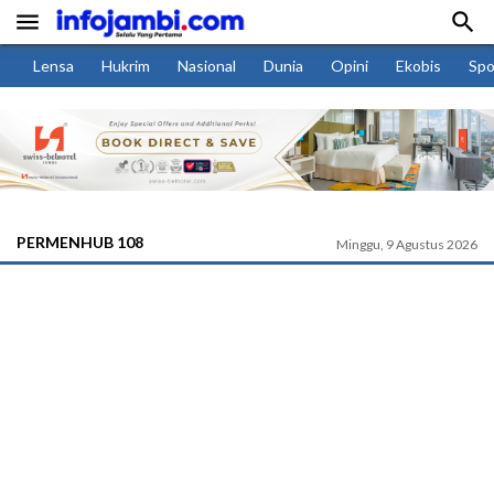


Lensa
Hukrim
Nasional
Dunia
Opini
Ekobis
Spo
PERMENHUB 108
Minggu, 9 Agustus 2026