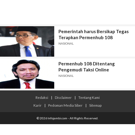
Pemerintah harus Bersikap Tegas
Terapkan Permenhub 108
NASIONAL
Permenhub 108 Ditentang
Pengemudi Taksi Online
NASIONAL
Redaksi
|
Disclaimer
|
Tentang Kami
Karir
|
Pedoman Media Siber
|
Sitemap
© 2026 Infojambi.com - All Rights Reserved.