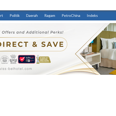
rt
Politik
Daerah
Ragam
PetroChina
Indeks