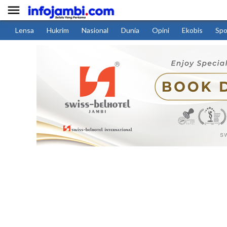

Lensa
Hukrim
Nasional
Dunia
Opini
Ekobis
Spo